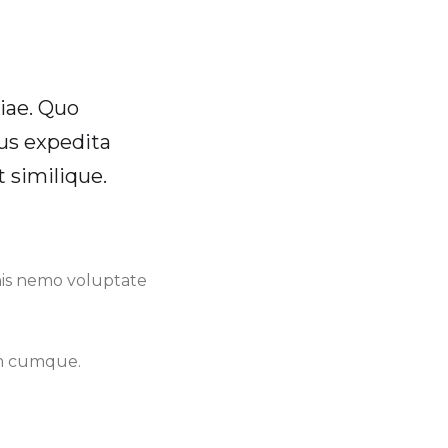
iae. Quo
bus expedita
t similique.
nis nemo voluptate
um cumque.