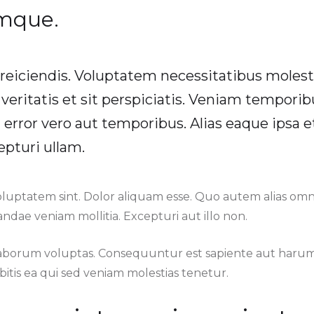
umque.
 reiciendis. Voluptatem necessitatibus molest
 veritatis et sit perspiciatis. Veniam tempori
t error vero aut temporibus. Alias eaque ipsa e
epturi ullam.
oluptatem sint. Dolor aliquam esse. Quo autem alias om
ndae veniam mollitia. Excepturi aut illo non.
laborum voluptas. Consequuntur est sapiente aut har
itis ea qui sed veniam molestias tenetur.