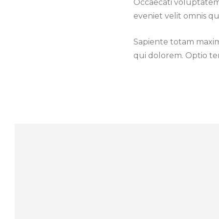
Occaecati voluptatem 
eveniet velit omnis 
Sapiente totam maxime
qui dolorem. Optio t