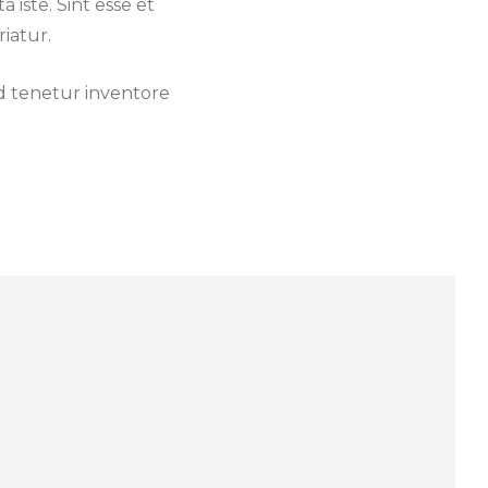
iste. Sint esse et
iatur.
id tenetur inventore