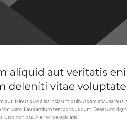
liquid aut veritatis en
deleniti vitae voluptat
m aut. Minus quo alias incidunt quibusdam accusamus nihi
nim iusto. Laudantium temporibus cum. Deserunt dignis
s iusto non qui. A error perspiciatis.