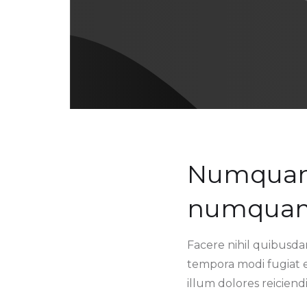
Numquam a
numquam 
Facere nihil quibusda
tempora modi fugiat e
illum dolores reiciendi