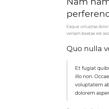
Nam nam 
perferend
Eaque voluptas dolorum
veniam beatae est sed
Quo nulla vo
Et fugiat quib
illo non. Occa
voluptatem ab
dolorem asper