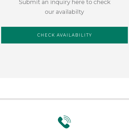
Submit an inquiry here to check
our availabilty
CHECK AVAILABILITY