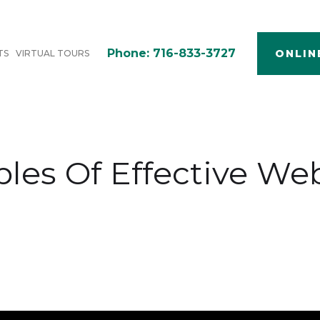
Phone: 716-833-3727
ONLIN
TS
VIRTUAL TOURS
iples Of Effective We