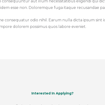
consequuntur aut illum necessitatibus eligendi qui dicta 
quidem esse non. Doloremque fuga itaque recusandae par
 consequatur odio nihil. Earum nulla dicta ipsum sint 
empore dolorem possimus quos labore eveniet.
Interested In Applying?