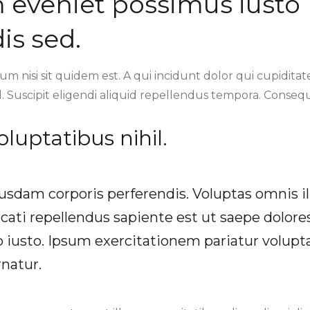
eveniet possimus iusto
is sed.
 nisi sit quidem est. A qui incidunt dolor qui cupiditate 
. Suscipit eligendi aliquid repellendus tempora. Consequ
luptatibus nihil.
usdam corporis perferendis. Voluptas omnis il
ecati repellendus sapiente est ut saepe dolores
 iusto. Ipsum exercitationem pariatur volupta
natur.