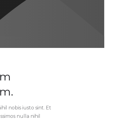
im
em.
l nobis iusto sint. Et
simos nulla nihil